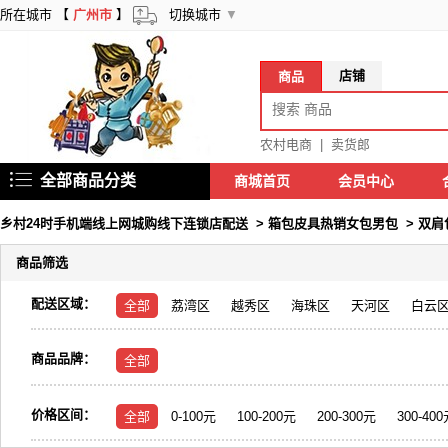
所在城市 【
广州市
】
切换城市
▼
店铺
商品
农村电商
|
卖货郎
全部商品分类
商城首页
会员中心
乡村24时手机端线上网城购线下连锁店配送
>
箱包皮具热销女包男包
>
双肩
商品筛选
配送区域：
全部
荔湾区
越秀区
海珠区
天河区
白云
商品品牌：
全部
价格区间：
全部
0-100元
100-200元
200-300元
300-40