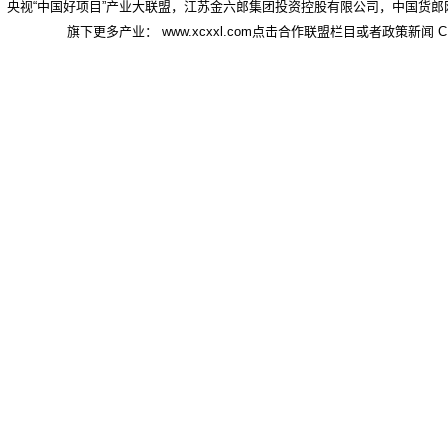
央视“中国好项目”产业大联盟，江苏金六郎集团投资控股有限公司，中国货郎
旗下更多产业： www.xcxxl.com点击合作联盟栏目或者政策新闻