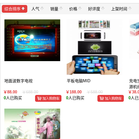
综合排序
人气
销量
价格
好评度
上架时间
地面波数字电视
平板电脑MID
充电
源机
￥88.00
￥688.00
￥188.00
￥588.00
￥38.
装取
0
人已购买
0
人已购买
0
人已
看得