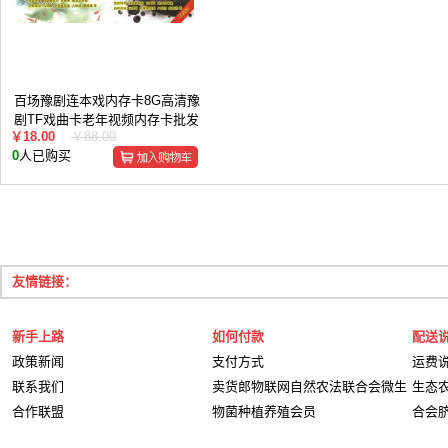
百场豫剧连本戏内存卡8G高清豫
剧TF戏曲卡老年视频内存卡批发
￥18.00
￥88.00
0
人已购买
友情链接：
新手上路
如何付款
配送
政策新闻
支付方式
运费
联系我们
卖货郎物联网自然农法联合会微生
生态
合作联盟
物菌种植养殖会员
合会