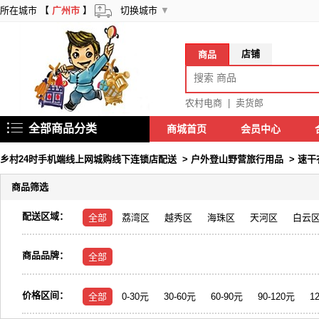
所在城市 【
广州市
】
切换城市
▼
店铺
商品
农村电商
|
卖货郎
全部商品分类
商城首页
会员中心
乡村24时手机端线上网城购线下连锁店配送
>
户外登山野营旅行用品
>
速干
商品筛选
配送区域：
全部
荔湾区
越秀区
海珠区
天河区
白云
商品品牌：
全部
价格区间：
全部
0-30元
30-60元
60-90元
90-120元
1