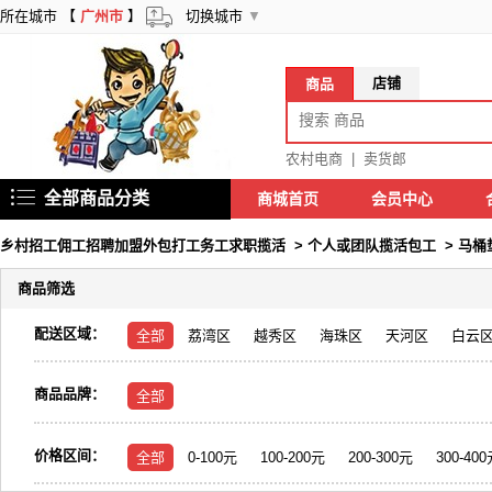
所在城市 【
广州市
】
切换城市
▼
店铺
商品
农村电商
|
卖货郎
全部商品分类
商城首页
会员中心
乡村招工佣工招聘加盟外包打工务工求职揽活
>
个人或团队揽活包工
>
马桶
商品筛选
配送区域：
全部
荔湾区
越秀区
海珠区
天河区
白云
商品品牌：
全部
价格区间：
全部
0-100元
100-200元
200-300元
300-40