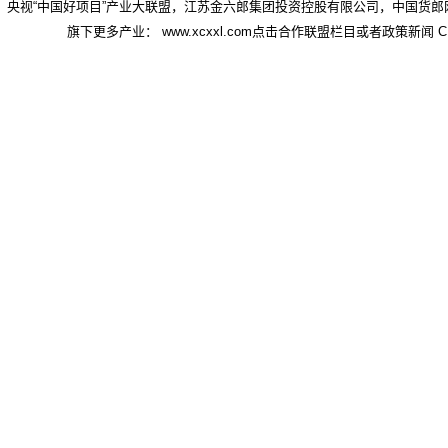
央视“中国好项目”产业大联盟，江苏金六郎集团投资控股有限公司，中国货郎
旗下更多产业： www.xcxxl.com点击合作联盟栏目或者政策新闻