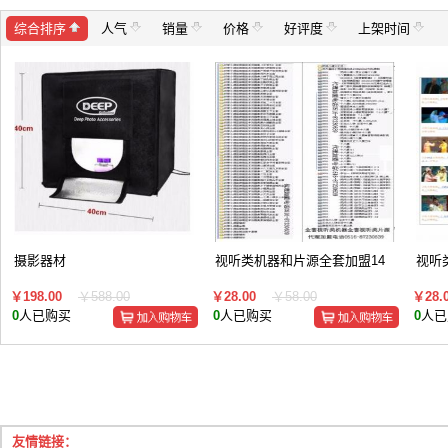
综合排序
人气
销量
价格
好评度
上架时间
摄影器材
视听类机器和片源全套加盟14
视听
￥198.00
￥588.00
￥28.00
￥58.00
￥28.
0
人已购买
0
人已购买
0
人已
友情链接：