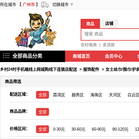
所在城市 【
广州市
】
切换城市
▼
店铺
商品
农村电商
|
卖货郎
全部商品分类
商城首页
会员中心
乡村24时手机端线上网城购线下连锁店配送
>
服饰配件
>
女士丝巾/围巾/护
商品筛选
配送区域：
全部
荔湾区
越秀区
海珠区
天河区
白云
商品品牌：
全部
价格区间：
全部
0-30元
30-60元
60-90元
90-120元
1