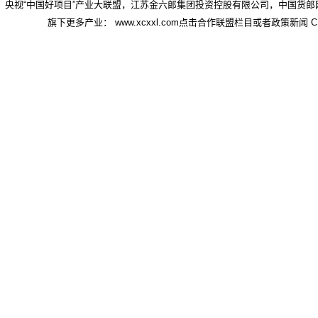
央视“中国好项目”产业大联盟，江苏金六郎集团投资控股有限公司，中国货郎
旗下更多产业： www.xcxxl.com点击合作联盟栏目或者政策新闻