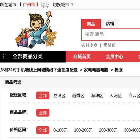
所在城市 【
广州市
】
切换城市
▼
店铺
商品
农村电商
|
卖货郎
全部商品分类
商城首页
会员中心
乡村24时手机端线上网城购线下连锁店配送
>
家电电器电脑
>
棉服
商品筛选
配送区域：
全部
荔湾区
越秀区
海珠区
天河区
白云
商品品牌：
全部
价格区间：
全部
0-100元
100-200元
200-300元
300-40