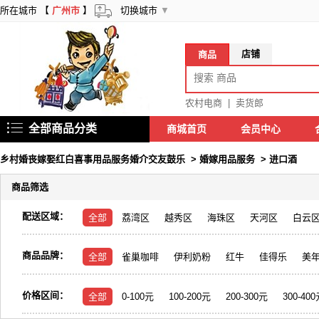
所在城市 【
广州市
】
切换城市
▼
店铺
商品
农村电商
|
卖货郎
全部商品分类
商城首页
会员中心
乡村婚丧嫁娶红白喜事用品服务婚介交友鼓乐
>
婚嫁用品服务
>
进口酒
商品筛选
配送区域：
全部
荔湾区
越秀区
海珠区
天河区
白云
商品品牌：
全部
雀巢咖啡
伊利奶粉
红牛
佳得乐
美
价格区间：
全部
0-100元
100-200元
200-300元
300-40