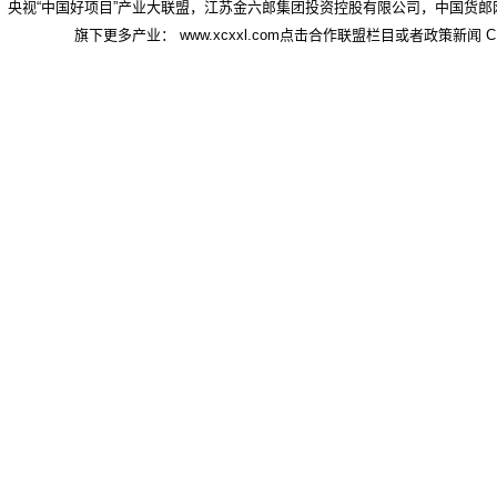
央视“中国好项目”产业大联盟，江苏金六郎集团投资控股有限公司，中国货郎
旗下更多产业： www.xcxxl.com点击合作联盟栏目或者政策新闻