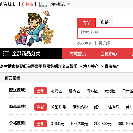
所在城市 【
广州市
】
切换城市
▼
店铺
商品
农村电商
|
卖货郎
全部商品分类
商城首页
会员中心
乡村婚丧嫁娶红白喜事用品服务婚介交友鼓乐
>
地方特产
>
青海特产
商品筛选
配送区域：
全部
荔湾区
越秀区
海珠区
天河区
白云
商品品牌：
全部
雀巢咖啡
伊利奶粉
红牛
佳得乐
美
价格区间：
全部
0-100元
100-200元
200-300元
300-40