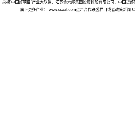
央视“中国好项目”产业大联盟，江苏金六郎集团投资控股有限公司，中国货郎
旗下更多产业： www.xcxxl.com点击合作联盟栏目或者政策新闻