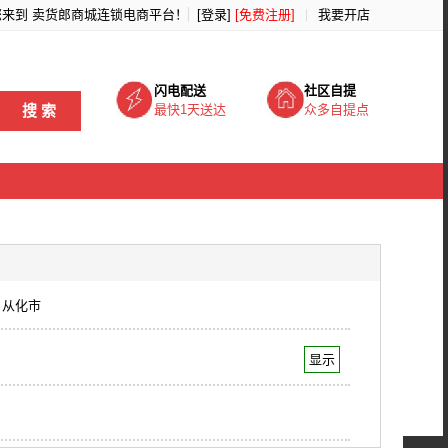
您来到
卖货郎商城连锁电商平台
！
[登录]
[免费注册]
我要开店
闪电配送
社区自提
搜 索
最快1天送达
众多自提点
从化市
显示