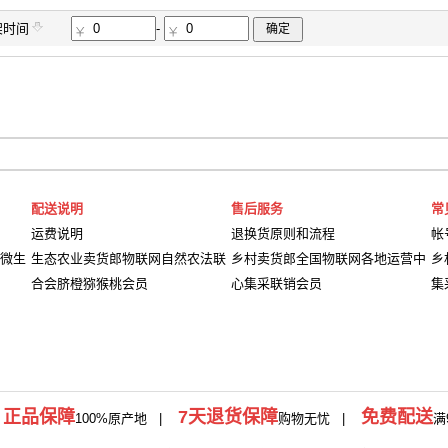
架时间
-
确定
配送说明
售后服务
常
运费说明
退换货原则和流程
帐
微生
生态农业卖货郎物联网自然农法联
乡村卖货郎全国物联网各地运营中
乡
合会脐橙猕猴桃会员
心集采联销会员
集
正品保障
7天退货保障
免费配送
|
100%原产地
|
购物无忧 |
满