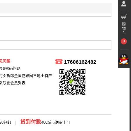
购
物
车
0
见问题
17606162482
号&密码问题
村卖货郎全国物联网各地土特产
采联销会员列表
货到付款
98包邮 |
400城市送货上门