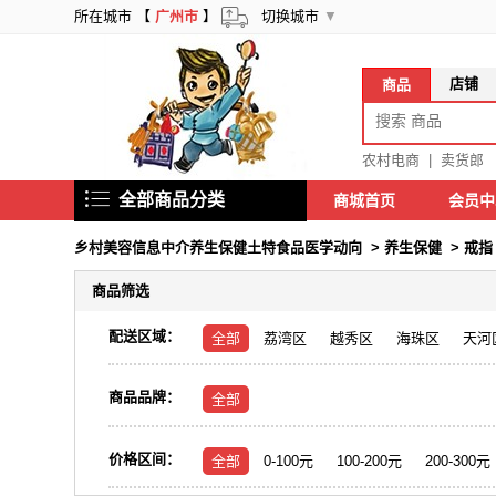
所在城市 【
广州市
】
切换城市
▼
店铺
商品
农村电商
|
卖货郎
全部商品分类
商城首页
会员
乡村美容信息中介养生保健土特食品医学动向
>
养生保健
>
戒指
商品筛选
配送区域：
全部
荔湾区
越秀区
海珠区
天河
商品品牌：
全部
价格区间：
全部
0-100元
100-200元
200-300元