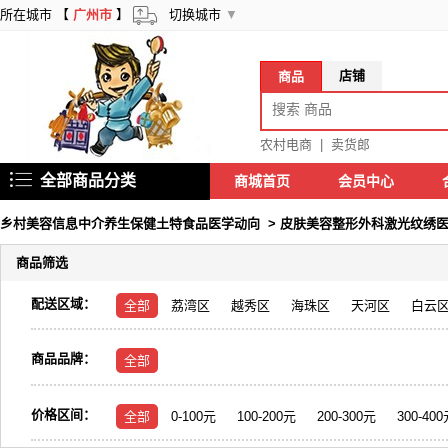
所在城市 【
广州市
】
切换城市
▼
店铺
商品
农村电商
|
卖货郎
全部商品分类
商城首页
会员中心
乡村美容信息中介养生保健土特食品医学动向
>
皮肤美容整形外科激光纹绣
商品筛选
配送区域：
全部
荔湾区
越秀区
海珠区
天河区
白云
商品品牌：
全部
价格区间：
全部
0-100元
100-200元
200-300元
300-40