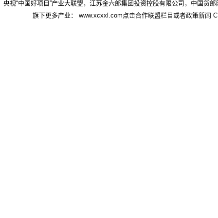
央视“中国好项目”产业大联盟，江苏金六郎集团投资控股有限公司，中国货郎
旗下更多产业： www.xcxxl.com点击合作联盟栏目或者政策新闻