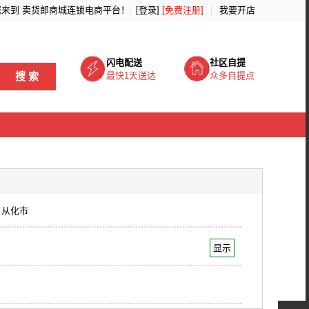
您来到
卖货郎商城连锁电商平台
！
[登录]
[免费注册]
我要开店
闪电配送
社区自提
搜 索
最快1天送达
众多自提点
从化市
显示