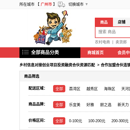
所在城市 【
广州市
】
切换城市
▼
店铺
商品
农村电商
|
卖货郎
全部商品分类
商城首页
会员
乡村信息对接创业项目投资融资合伙资源匹配
>
合作加盟合伙连
商品筛选
配送区域：
全部
荔湾区
越秀区
海珠区
天河
商品品牌：
全部
乐宜美
好雅
厨之选
新天力
价格区间：
全部
0-100元
100-200元
200-300元