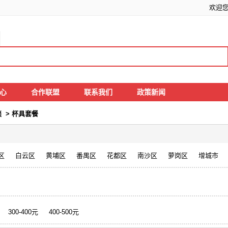
欢迎
中心
合作联盟
联系我们
政策新闻
锁
>
杯具套餐
区
白云区
黄埔区
番禺区
花都区
南沙区
萝岗区
增城市
300-400元
400-500元