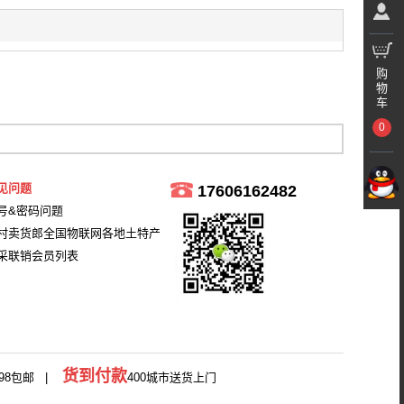
购
物
车
0
见问题
17606162482
号&密码问题
村卖货郎全国物联网各地土特产
采联销会员列表
货到付款
98包邮 |
400城市送货上门