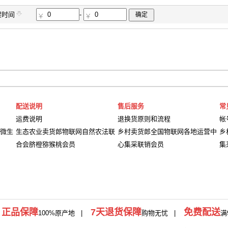
架时间
-
确定
配送说明
售后服务
常
运费说明
退换货原则和流程
帐
微生
生态农业卖货郎物联网自然农法联
乡村卖货郎全国物联网各地运营中
乡
合会脐橙猕猴桃会员
心集采联销会员
集
正品保障
7天退货保障
免费配送
|
100%原产地
|
购物无忧 |
满