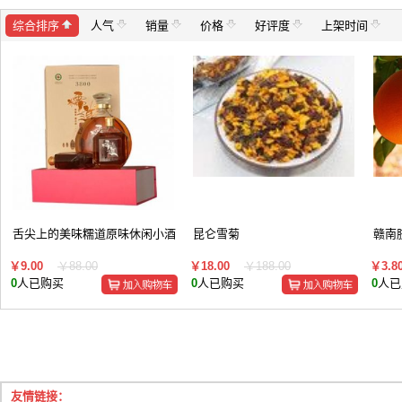
综合排序
人气
销量
价格
好评度
上架时间
舌尖上的美味糯道原味休闲小酒
昆仑雪菊
赣南
￥9.00
￥88.00
￥18.00
￥188.00
￥3.8
0
人已购买
0
人已购买
0
人已
友情链接：