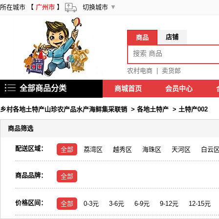
所在城市 【
广州市
】
切换城市
▼
店铺
商品
农村电商
|
卖货郎
全部商品分类
商城首页
会员中心
乡村各地土特产山珍农产品水产海鲜集采联销
>
各地土特产
>
土特产002
商品筛选
配送区域：
全部
荔湾区
越秀区
海珠区
天河区
白云
商品品牌：
全部
价格区间：
全部
0-3元
3-6元
6-9元
9-12元
12-15元