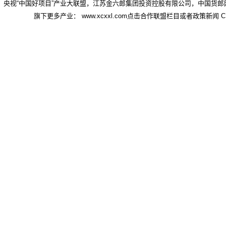
央视“中国好项目”产业大联盟，江苏金六郎集团投资控股有限公司，中国货郎
旗下更多产业： www.xcxxl.com点击合作联盟栏目或者政策新闻