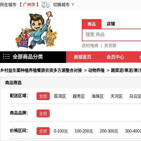
所在城市 【
广州市
】
切换城市
▼
店铺
商品
农村电商
|
卖货郎
全部商品分类
商城首页
会员中心
乡村益生菌种植养殖餐旅农资多方源整合对接
>
动物养殖
>
蔬菜泥/果泥/果
商品筛选
配送区域：
全部
荔湾区
越秀区
海珠区
天河区
白云
商品品牌：
全部
价格区间：
全部
0-100元
100-200元
200-300元
300-40