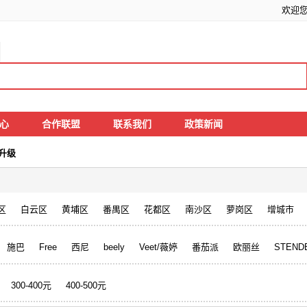
欢迎
中心
合作联盟
联系我们
政策新闻
升级
区
白云区
黄埔区
番禺区
花都区
南沙区
萝岗区
增城市
施巴
Free
西尼
beely
Veet/薇婷
番茄派
欧丽丝
STEN
300-400元
400-500元