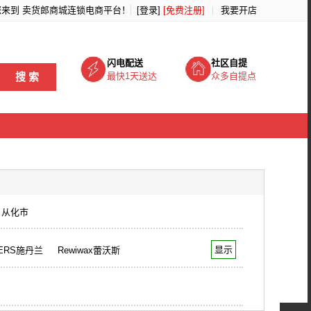
您来到
卖货郎商城连锁电商平台
！
[登录]
[免费注册]
我要开店
闪电配送
社区自提
搜 索
最快1天送达
众多自提点
从化市
显示
DERS施丹兰
Rewiwax蕾沃斯