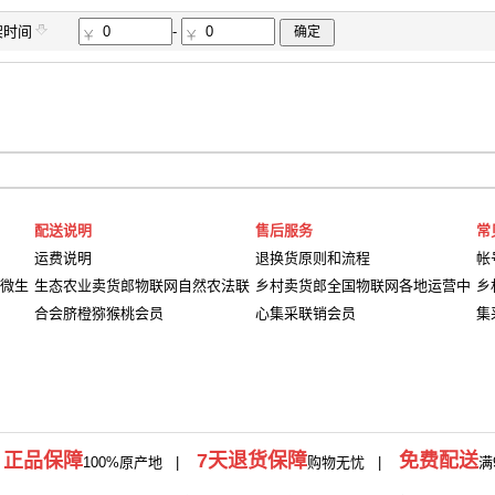
架时间
-
确定
配送说明
售后服务
常
运费说明
退换货原则和流程
帐
微生
生态农业卖货郎物联网自然农法联
乡村卖货郎全国物联网各地运营中
乡
合会脐橙猕猴桃会员
心集采联销会员
集
正品保障
7天退货保障
免费配送
|
100%原产地
|
购物无忧 |
满