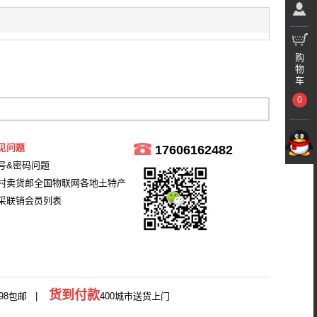
购
物
车
0
见问题
17606162482
号&密码问题
村卖货郎全国物联网各地土特产
采联销会员列表
货到付款
98包邮 |
400城市送货上门