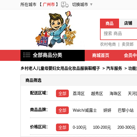
所在城市 【
广州市
】
切换城市
▼
店铺
商品
农村电商
|
卖货郎
全部商品分类
商城首页
会员
乡村老人儿童母婴妇女用品化妆品服装鞋帽子
>
汽车服务
>
功能
商品筛选
配送区域：
全部
荔湾区
越秀区
海珠区
天河
商品品牌：
全部
Walch/威露士
妍妍
巴黎小站
价格区间：
全部
0-100元
100-200元
200-300元