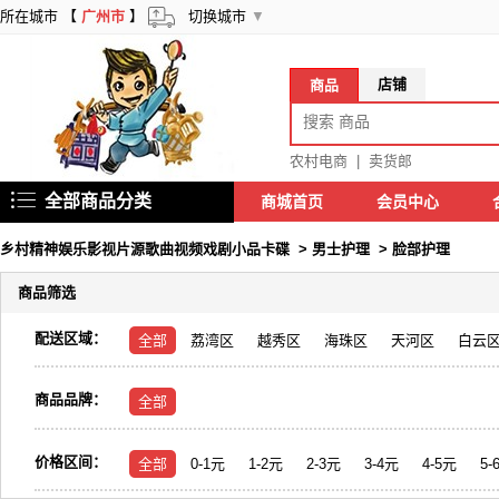
所在城市 【
广州市
】
切换城市
▼
店铺
商品
农村电商
|
卖货郎
全部商品分类
商城首页
会员中心
乡村精神娱乐影视片源歌曲视频戏剧小品卡碟
>
男士护理
>
脸部护理
商品筛选
配送区域：
全部
荔湾区
越秀区
海珠区
天河区
白云
商品品牌：
全部
价格区间：
全部
0-1元
1-2元
2-3元
3-4元
4-5元
5-