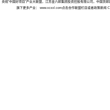
央视“中国好项目”产业大联盟，江苏金六郎集团投资控股有限公司，中国货郎
旗下更多产业： www.xcxxl.com点击合作联盟栏目或者政策新闻