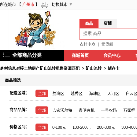
所在城市 【
广州市
】
切换城市
▼
店铺
商品
农村电商
|
卖货郎
全部商品分类
商城首页
会员中心
乡村信息对接土地房产矿山流转租售资源匹配
>
矿山流转
>
储存卡
商品筛选
配送区域：
全部
荔湾区
越秀区
海珠区
天河区
白云
商品品牌：
全部
吉农沃尔特
鑫明有机
一号农场
万家鲜
价格区间：
全部
0-100元
100-200元
200-300元
300-40