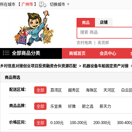
所在城市 【
广州市
】
切换城市
▼
店铺
商品
农村电商
|
卖货郎
全部商品分类
商城首页
会员中心
乡村信息对接创业项目投资融资合伙资源匹配
>
机器设备车船固定资产对接
商品筛选
配送区域：
全部
荔湾区
越秀区
海珠区
天河区
白云
商品品牌：
全部
乐宜美
好雅
厨之选
新天力
价格区间：
全部
0-100元
100-200元
200-300元
300-40