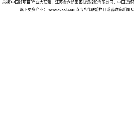
央视“中国好项目”产业大联盟，江苏金六郎集团投资控股有限公司，中国货郎
旗下更多产业： www.xcxxl.com点击合作联盟栏目或者政策新闻