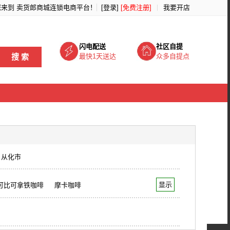
您来到
卖货郎商城连锁电商平台
！
[登录]
[免费注册]
我要开店
闪电配送
社区自提
搜 索
最快1天送达
众多自提点
从化市
显示
可比可拿铁咖啡
摩卡咖啡