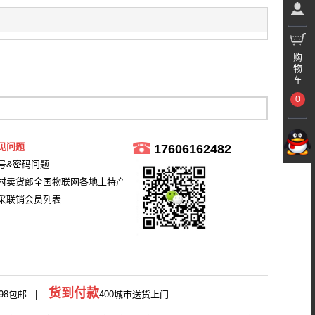
购
物
车
0
见问题
17606162482
号&密码问题
村卖货郎全国物联网各地土特产
采联销会员列表
货到付款
98包邮 |
400城市送货上门