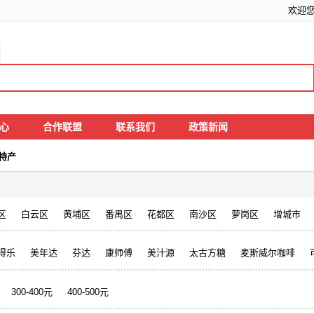
欢迎
中心
合作联盟
联系我们
政策新闻
特产
区
白云区
黄埔区
番禺区
花都区
南沙区
萝岗区
增城市
得乐
美年达
芬达
康师傅
美汁源
太古方糖
麦斯威尔咖啡
300-400元
400-500元