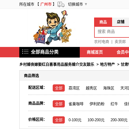
所在城市 【
广州市
】
切换城市
▼
店铺
商品
农村电商
|
卖货郎
全部商品分类
商城首页
会员
乡村婚丧嫁娶红白喜事用品服务婚介交友鼓乐
>
地方特产
>
甘肃
商品筛选
配送区域：
全部
荔湾区
越秀区
海珠区
天河
商品品牌：
全部
雀巢咖啡
伊利奶粉
红牛
佳
价格区间：
全部
0-100元
100-200元
200-300元