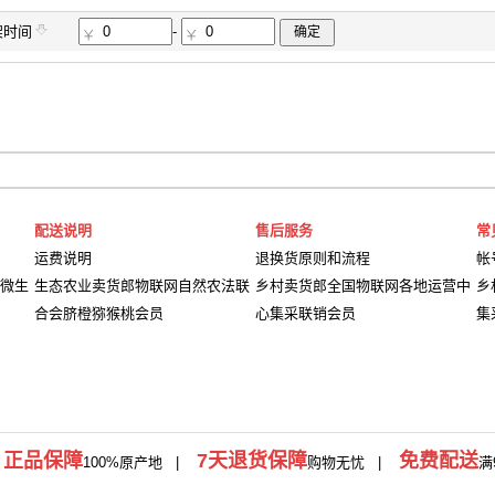
架时间
-
确定
配送说明
售后服务
常
运费说明
退换货原则和流程
帐
微生
生态农业卖货郎物联网自然农法联
乡村卖货郎全国物联网各地运营中
乡
合会脐橙猕猴桃会员
心集采联销会员
集
正品保障
7天退货保障
免费配送
|
100%原产地
|
购物无忧 |
满