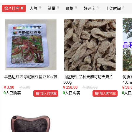
综合排序
人气
销量
价格
好评度
上架时间
早熟边红四号峨眉豆扁豆10g/袋
山区野生品种天麻可切天麻片
优质
500g
40c
￥3.90
￥6.90
￥158.00
￥388.00
￥58.
0
人已购买
0
人已购买
0
人已