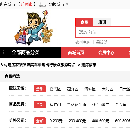
所在城市 【
广州市
】
切换城市
▼
店铺
商品
农村电商
|
卖货郎
全部商品分类
商城首页
会员中心
乡村建房家装装潢买车车载出行景点旅游用品
>
建房信息
商品筛选
配送区域：
全部
荔湾区
越秀区
海珠区
天河区
白云
商品品牌：
全部
福临门
鲁花花生油
多力5珍宝
金龙鱼
价格区间：
全部
0-200元
200-400元
400-600元
600-80