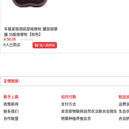
车载家居颈肩部按摩枕 腰部按摩
器 功能按摩枕【棕色】
￥58.00
￥98.00
0
人已购买
友情链接：
新手上路
如何付款
配送
政策新闻
支付方式
运费
联系我们
卖货郎物联网自然农法联合会微生
生态
合作联盟
物菌种植养殖会员
合会