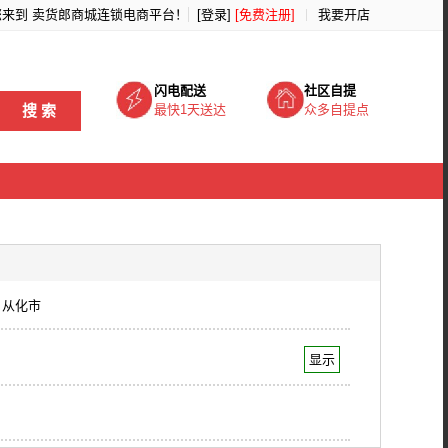
您来到
卖货郎商城连锁电商平台
！
[登录]
[免费注册]
我要开店
闪电配送
社区自提
搜 索
最快1天送达
众多自提点
从化市
显示