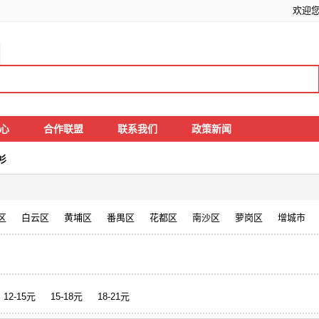
欢迎
中心
合作联盟
联系我们
政策新闻
衫
区
白云区
黄埔区
番禺区
花都区
南沙区
萝岗区
增城市
12-15元
15-18元
18-21元