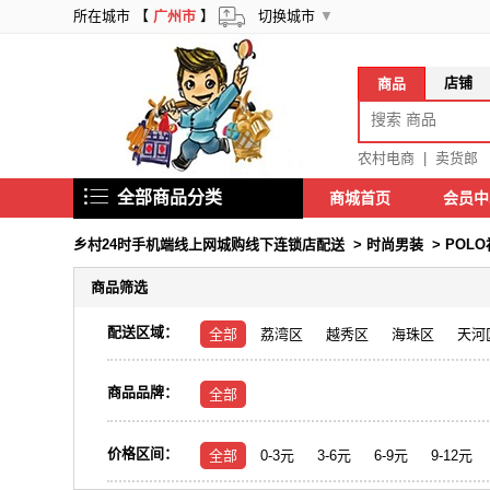
所在城市 【
广州市
】
切换城市
▼
店铺
商品
农村电商
|
卖货郎
全部商品分类
商城首页
会员
乡村24时手机端线上网城购线下连锁店配送
>
时尚男装
>
POLO
商品筛选
配送区域：
全部
荔湾区
越秀区
海珠区
天河
商品品牌：
全部
价格区间：
全部
0-3元
3-6元
6-9元
9-12元