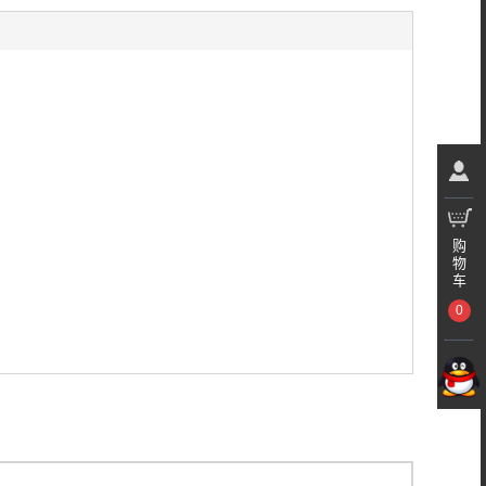
购
物
车
0