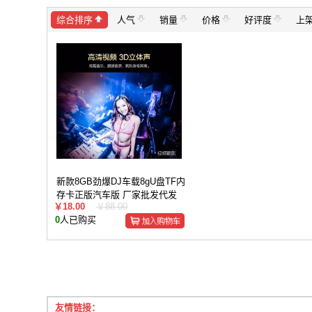
综合排序
人气
销量
价格
好评度
上
新款8GB劲爆DJ车载8gU盘TF内
存卡正版汽车版 厂家批发代发
￥18.00
￥88.00
0
人已购买
友情链接：