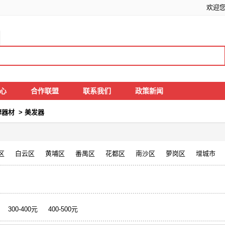
欢迎
中心
合作联盟
联系我们
政策新闻
摩器材
>
美发器
区
白云区
黄埔区
番禺区
花都区
南沙区
萝岗区
增城市
300-400元
400-500元