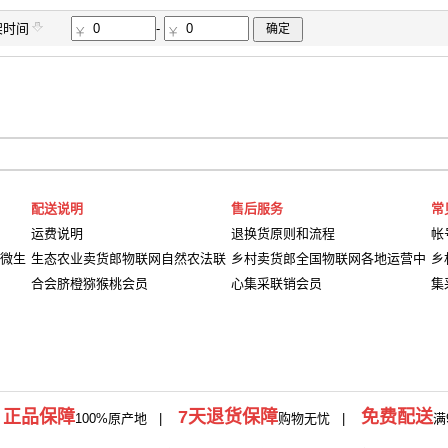
架时间
-
确定
配送说明
售后服务
常
运费说明
退换货原则和流程
帐
微生
生态农业卖货郎物联网自然农法联
乡村卖货郎全国物联网各地运营中
乡
合会脐橙猕猴桃会员
心集采联销会员
集
正品保障
7天退货保障
免费配送
|
100%原产地
|
购物无忧 |
满