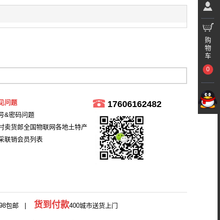
购
物
车
0
见问题
17606162482
号&密码问题
村卖货郎全国物联网各地土特产
采联销会员列表
货到付款
98包邮 |
400城市送货上门