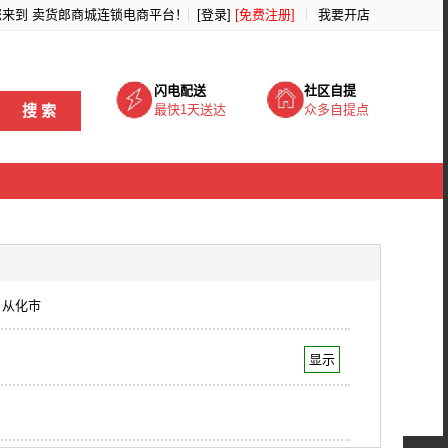
您来到
卖货郎商城连锁电商平台
！
[登录]
[免费注册]
我要开店
闪电配送
社区自提
搜 索
最快1天送达
众多自提点
从化市
显示