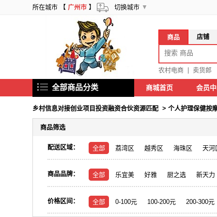
所在城市 【
广州市
】
切换城市
▼
店铺
商品
农村电商
|
卖货郎
全部商品分类
商城首页
会员
乡村信息对接创业项目投资融资合伙资源匹配
>
个人护理保健按
商品筛选
配送区域：
全部
荔湾区
越秀区
海珠区
天河
商品品牌：
全部
乐宜美
好雅
厨之选
新天力
价格区间：
全部
0-100元
100-200元
200-300元